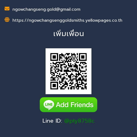
ngowchangseng.gold@gmail.com
https://ngowchangsenggoldsmiths.yellowpages.co.th
เพิ่มเพื่อน
Line ID:
@pty8758c