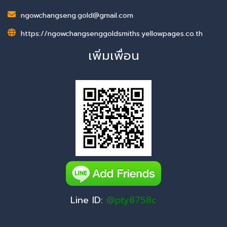
ngowchangseng.gold@gmail.com
https://ngowchangsenggoldsmiths.yellowpages.co.th
เพิ่มเพื่อน
Line ID:
@pty8758c